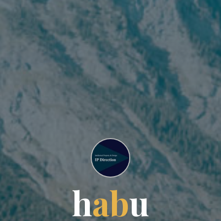
h
a
b
u