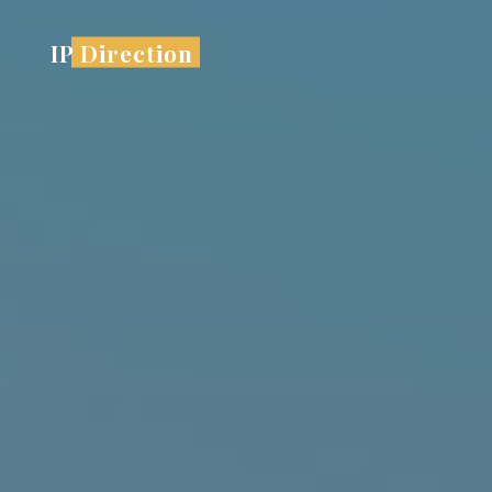
コ
ン
IP Direction
テ
ン
ツ
へ
ス
キ
ッ
プ